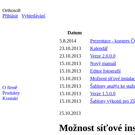
Orthosoft
Přihlásit
Vyhledávání
Datum
5.8.2014
Prezentace - kongres 
23.10.2013
Kalendář
23.10.2013
Verze 2.0.0.0
15.10.2013
Nový manuál
15.10.2013
Editor fotografií
15.10.2013
Možnost síťové instala
15.10.2013
Šablony analýz ke staž
O firmě
Produkty
15.10.2013
Verze 1.5.0.0
Kontakt
15.10.2013
Šablony výkonů pro Z
15.10.2013
Možnost síťové ins