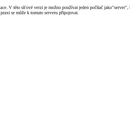
ce. V této síťové verzi je možno používat jeden počítač jako"server", 
 praxi se může k tomuto serveru připojovat.