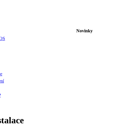
Novinky
ČOS
ce
ení
P
talace